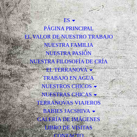
ES
PÁGINA PRINCIPAL
EL VALOR DE NUESTRO TRABAJO
NUESTRA FAMILIA
NUESTRA PASIÓN
NUESTRA FILOSOFÍA DE CRÍA
EL TERRANOVA
TRABAJO EN AGUA
NUESTROS CHICOS
NUESTRAS CHICAS
TERRANOVAS VIAJEROS
BABIES JACSHIVA
GALERÍA DE IMÁGENES
LIBRO DE VISITAS
CONTACTO