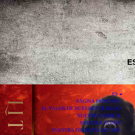
E
ES
PÁGINA PRINCIPAL
EL VALOR DE NUESTRO TRABAJO
NUESTRA FAMILIA
NUESTRA PASIÓN
NUESTRA FILOSOFÍA DE CRÍA