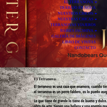
EL TERRANOVA
TRABAJO EN AGUA
NUESTROS CHICOS
NUESTRAS CHICAS
TERRANOVAS VIAJEROS
BABIES JACSHIVA
GALERÍA DE IMÁGENES
LIBRO DE VISITAS
CONTACTO
El Terranova.
El terranova es una raza que enamora, cuando ti
el terranova es un perro faldero, os lo puedo ase
Lo que tiene de grande lo tiene de bueno y dulce
obra de arte, tienen una belleza y una energía q