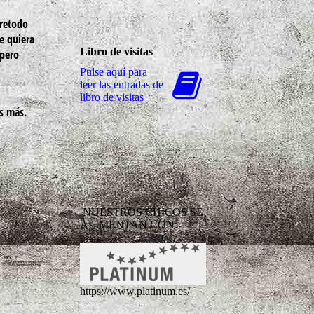
bretodo
e quiera
Libro de visitas
 pero
Pulse aquí para
leer las entradas de
libro de visitas
as más.
NUESTROS CHICOS SE
ALIMENTAN CON:
https://www.platinum.es/