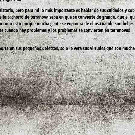
istoria, pero para mi lo más importante es hablar de sus cuidados y so
ello cachorro de terranova sepa en que se convierte de grande, que el qu
go todo esto porque mucha gente se enamora de ellos cuando son bebes
es cuando hay problemas y los problemas se convierten en terranovas
portaran sus pequeños defectos, solo le verá sus virtudes que son much