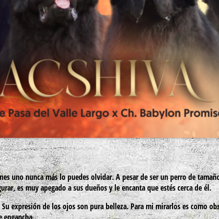
enes uno nunca más lo puedes olvidar. A pesar de ser un perro de tamaño
gurar, es muy apegado a sus dueños y le encanta que estés cerca de él.
. Su expresión de los ojos son pura belleza. Para mi mirarlos es como ob
ue engancha.