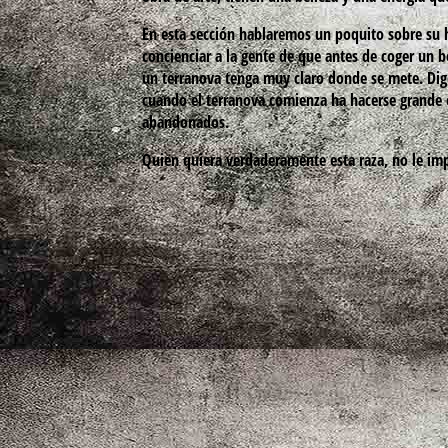
En esta sección hablaremos un poquito sobre su h
concienciar a la gente de que antes de coger un b
un terranova tenga muy claro donde se mete. Di
cuando el terranova comienza ha hacerse grande 
abandonados.
Quien quiera verdaderamente esta raza, no le im