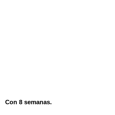
P1010262 1
P1010291 1
P1010302 1
P1010356 1
P1010366 1
P1010378 1
P1010386 1
P1010398 1
Con 8 semanas.