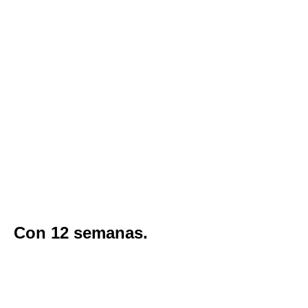
PB101051 1
PB101095 1
PB101189 1
PB101263 1
PB110048 1
PB110121 1
PB110235 1
PB101331
Con 12 semanas.