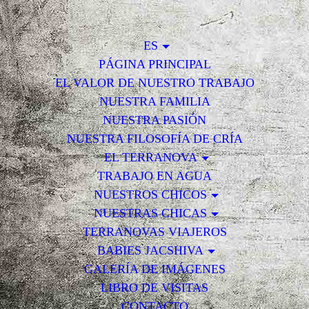
ES
PÁGINA PRINCIPAL
EL VALOR DE NUESTRO TRABAJO
NUESTRA FAMILIA
NUESTRA PASIÓN
NUESTRA FILOSOFÍA DE CRÍA
EL TERRANOVA
TRABAJO EN AGUA
NUESTROS CHICOS
NUESTRAS CHICAS
TERRANOVAS VIAJEROS
BABIES JACSHIVA
GALERÍA DE IMÁGENES
LIBRO DE VISITAS
CONTACTO