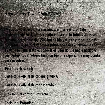
Argos. Starry Town Genio-Blave
Argos es nuestro primer terranova, el nació el día 12 de
noviembre de 2011, aún recuerdo el día que lo fuimos a buscar,
fue una locura de viaje, 1500 km de ida y vuelta y todo con dos
días y medio, pero al verlo por primera vez nos enamoramos de
él, valió la pena el viaje. Conocer el lugar donde había nacido y
sus fantásticos criadores también fue una experiencia muy bonita
para nosotros.
Pruebas de salud:
Certificado oficial de cadera: grado A
Certificado oficial de codos: grado 1
Eco-Doppler corazón: correcto
Cistinuria: Portador