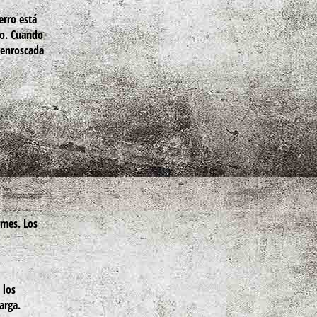
erro está
jo. Cuando
 enroscada
rmes. Los
 los
arga.