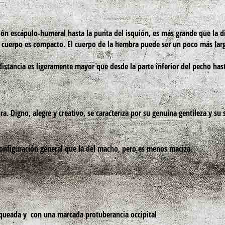
ión escápulo-humeral hasta la punta del isquión, es más grande que la d
. El cuerpo es compacto. El cuerpo de la hembra puede ser un poco más lar
 distancia es ligeramente mayor que desde la parte inferior del pecho hast
a. Digno, alegre y creativo, se caracteriza por su genuina gentileza y su 
onfiguración general que la del macho, pero es menos maciza.
queada y con una marcada protuberancia occipital