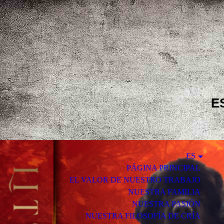
E
ES
PÁGINA PRINCIPAL
EL VALOR DE NUESTRO TRABAJO
NUESTRA FAMILIA
NUESTRA PASIÓN
NUESTRA FILOSOFÍA DE CRÍA