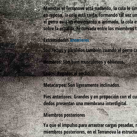
Mientras el
Terranova
está nadando, la cola le sir
en reposo, la cola está caida, formando tal vez 
el perro está en movimiento o animado, la cola es
sobre la espalda, ni curvada entre los miembros t
Extremidades
anteriores
Son rectos y paralelos también cuando el perro ca
Hombros:
Son bien musculosos y oblicuos.
Codos:
Pegados al pecho.
Metacarpos:
Son ligeramente inclinados.
Pies anteriores:
Grandes y en propoción con el cu
dedos presentan una membrana interdigital.
Miembros posteriores
Ya que el impulso para arrastrar cargas pesadas,
miembros posteriores, en el
Terranova
la estructu