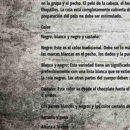
en la grupa y el pecho. El pelo de la cabeza, el h
flequillos. La cola está completamente cubierta d
preparación del pelo ne debe ser estimulado.
Color
Negro, blanco y negro y castaño.
Negro:
Este es el color tradicional. Debe ser lo 
las marcas blancas en el pecho, los dedos y la pu
Blanco y negro:
Esta variedad tiene un significado
preferiblemente con una lista blanca que se extie
la cola negras. Las otras partes del cuerpo debe
Castaño:
Este color va desde el chocolate hasta el
o ambos.
Los perros blancos y negros y los color castaño d
Tamaño y peso
Altura a la cruz