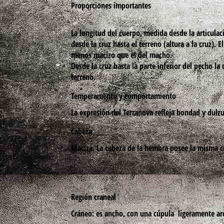
Proporciones importantes
La longitud del cuerpo, medida desde la articulac
desde la cruz hasta el terreno (altura a la cruz)
menos macizo que el del macho.
Desde la cruz hasta la parte inferior del pecho la
terreno.
Temperamento y comportamiento
La expresión del
Terranova
refleja bondad y dulzur
Cabeza
Maciza. La cabeza de la hembra posee la misma c
Región craneal
Cráneo: es ancho, con una cúpula ligeramente ar