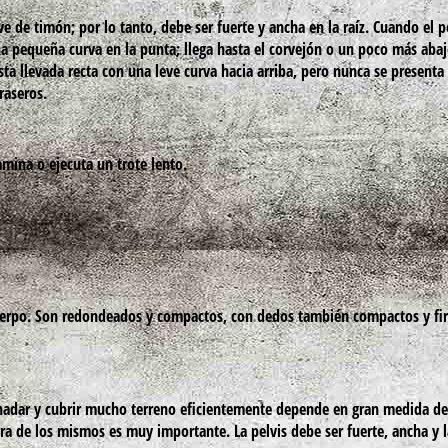
ve de timón; por lo tanto, debe ser fuerte y ancha en la raíz. Cuando el p
una pequeña curva en la punta; llega hasta el corvejón o un poco más aba
ta llevada recta con una leve curva hacia arriba, pero nunca se presenta
raseros.
mina o ejecuta un trote lento.
erpo. Son redondeados y compactos, con dedos también compactos y fi
 nadar y cubrir mucho terreno eficientemente depende en gran medida de
ra de los mismos es muy importante. La pelvis debe ser fuerte, ancha y l