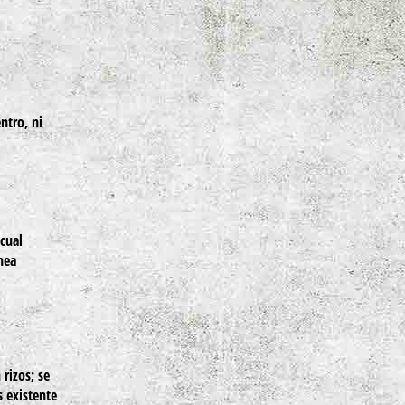
ntro, ni
cual
nea
rizos; se
s existente