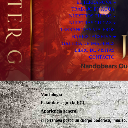
EL TERRANOVA
TRABAJO EN AGUA
NUESTROS CHICOS
NUESTRAS CHICAS
TERRANOVAS VIAJEROS
BABIES JACSHIVA
GALERÍA DE IMÁGENES
LIBRO DE VISITAS
CONTACTO
Morfología
Estándar segun la FCI
Apariencia general
El
Terranova
posee un cuerpo poderoso, macizo, 