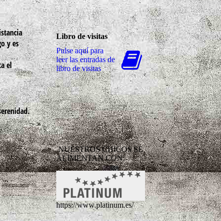
istancia
Libro de visitas
go y es
Pulse aquí para
leer las entradas de
a el
libro de visitas
serenidad.
NUESTROS CHICOS SE
ALIMENTAN CON:
https://www.platinum.es/