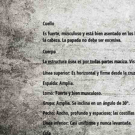
Cuello
Es fuerte, musculoso y está bien asentado en los
la cabeza. La papada no debe ser excesiva.
Cuerpo
La estructura ósea es por todas partes maciza. Vis
Línea superior: Es horizontal y firme desde la cruz
Espalda: Amplia.
Lomo: Fuerte y bien musculoso.
Grupa: Amplia. Se inclina en un ángulo de 30°.
Pecho: Ancho, profundo y espacioso; las costilla
Línea inferior: Casi uniforme y nunca levantada.
Cola