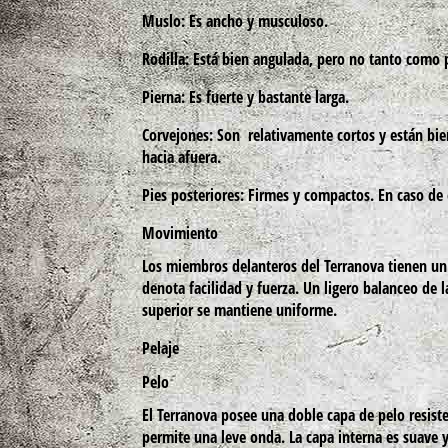
Muslo:
Es ancho y musculoso.
Rodilla:
Está bien angulada, pero no tanto como p
Pierna:
Es fuerte y bastante larga.
Corvejones:
Son relativamente cortos y están bien
hacia afuera.
Pies posteriores:
Firmes y compactos. En caso de 
Movimiento
Los miembros delanteros del
Terranova
tienen un 
denota facilidad y fuerza. Un ligero balanceo de 
superior se mantiene uniforme.
Pelaje
Pelo
El
Terranova
posee una doble capa de pelo resisten
permite una leve onda. La capa interna es suave 