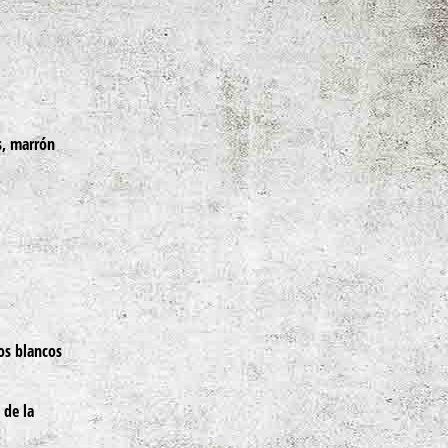
s, marrón
os blancos
 de la