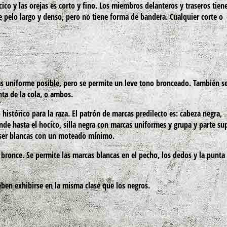
ocico y las orejas es corto y fino. Los miembros delanteros y traseros tien
e pelo largo y denso, pero no tiene forma de bandera. Cualquier corte o
más uniforme posible, pero se permite un leve tono bronceado. También s
nta de la cola, o ambos.
 histórico para la raza. El patrón de marcas predilecto es: cabeza negra,
nde hasta el hocico, silla negra con marcas uniformes y grupa y parte su
n ser blancas con un moteado mínimo.
 bronce. Se permite las marcas blancas en el pecho, los dedos y la punta 
eben exhibirse en la misma clase que los negros.