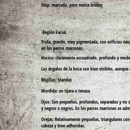
Stop. marcado, pero nunca brusco
Región Facial.
Trufa. grande, muy pigmentada, con orificios nasa
en los perros marrones.
Hocico: claramente escuadrado, profundo y modera
Los ángulos de la boca son bien visibles, aunqu
Mejillas: blandas
Mordida: en tijera o tenaza
Ojos: Son pequeños, profundos, separados y no se
y negros o negros. En los perros marrones se adm
Orejas: Relativamente pequeñas, triangulares con
cabeza y bien adheridas.