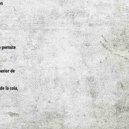
en
e permite
perior de
de la cola,