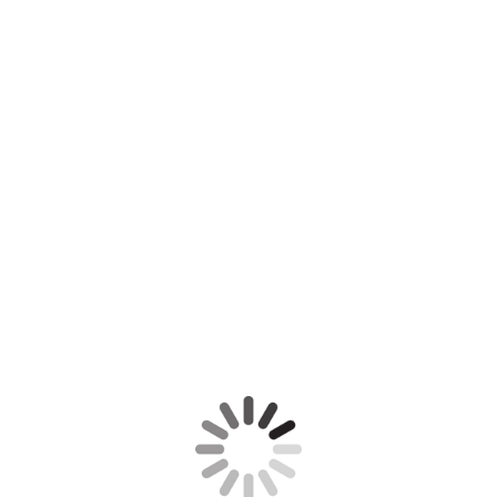
P5031683 1-imp
P5031679 1-imp
P5031650 1-imp
P4231184 1-imp
P5031686 1-imp
P5031822 1-imp
P5031863 1-imp
P5031892 1-imp
P5032194 1-imp