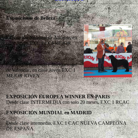
Exposiciones de Belleza
Exposición Nacional de Alicante, en
clase Joven EXC 1 CCJ MEJOR
JOVEN
Exposición Nacional e Internacional
de Valencia , en clase Joven EXC 1
MEJOR JOVEN
EXPOSICIÓN EUROPEA WINNER EN PARIS
Desde clase INTERMEDIA con solo 20 meses, EXC 1 RCAC
EXPOSICIÓN MUNDIAL en MADRID
Desde clase intermedia, EXC 1 CAC NUEVA CAMPEONA
DE ESPAÑA