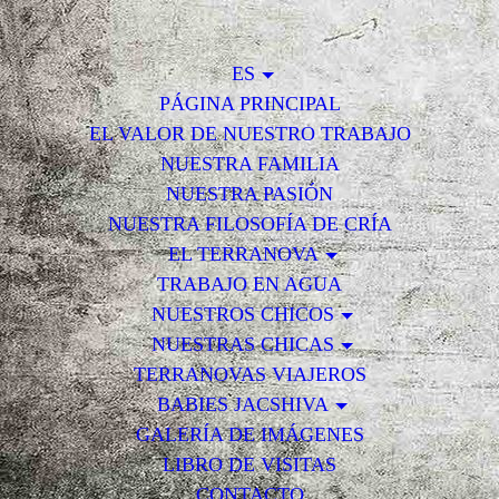
ES
PÁGINA PRINCIPAL
EL VALOR DE NUESTRO TRABAJO
NUESTRA FAMILIA
NUESTRA PASIÓN
NUESTRA FILOSOFÍA DE CRÍA
EL TERRANOVA
TRABAJO EN AGUA
NUESTROS CHICOS
NUESTRAS CHICAS
TERRANOVAS VIAJEROS
BABIES JACSHIVA
GALERÍA DE IMÁGENES
LIBRO DE VISITAS
CONTACTO