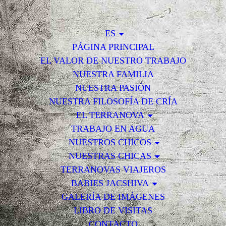
ES
PÁGINA PRINCIPAL
EL VALOR DE NUESTRO TRABAJO
NUESTRA FAMILIA
NUESTRA PASIÓN
NUESTRA FILOSOFÍA DE CRÍA
EL TERRANOVA
TRABAJO EN AGUA
NUESTROS CHICOS
NUESTRAS CHICAS
TERRANOVAS VIAJEROS
BABIES JACSHIVA
GALERÍA DE IMÁGENES
LIBRO DE VISITAS
CONTACTO