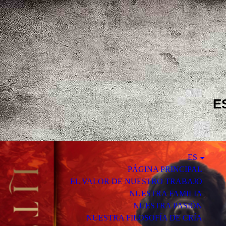
E
ES
PÁGINA PRINCIPAL
EL VALOR DE NUESTRO TRABAJO
NUESTRA FAMILIA
NUESTRA PASIÓN
NUESTRA FILOSOFÍA DE CRÍA