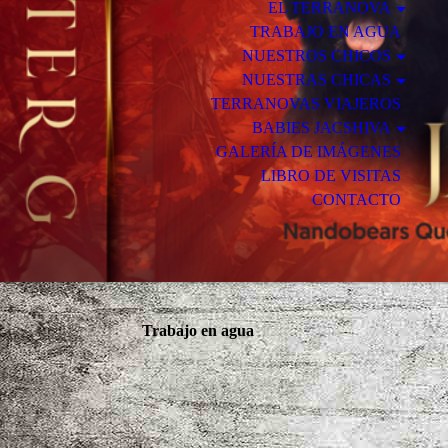
EL TERRANOVA
TRABAJO EN AGUA
NUESTROS CHICOS
NUESTRAS CHICAS
TERRANOVAS VIAJEROS
BABIES JACSHIVA
GALERÍA DE IMÁGENES
LIBRO DE VISITAS
CONTACTO
Trabajo en agua