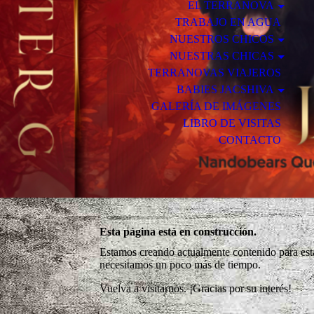
EL TERRANOVA
TRABAJO EN AGUA
NUESTROS CHICOS
NUESTRAS CHICAS
TERRANOVAS VIAJEROS
BABIES JACSHIVA
GALERÍA DE IMÁGENES
LIBRO DE VISITAS
CONTACTO
Esta página está en construcción.
Estamos creando actualmente contenido para esta
necesitamos un poco más de tiempo.
Vuelva a visitarnos. ¡Gracias por su interés!