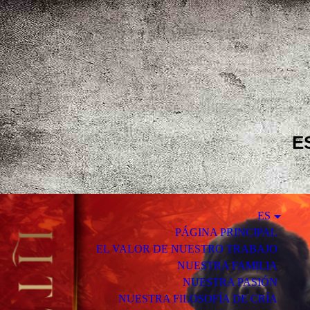
E
ES
PÁGINA PRINCIPAL
EL VALOR DE NUESTRO TRABAJO
NUESTRA FAMILIA
NUESTRA PASIÓN
NUESTRA FILOSOFÍA DE CRÍA