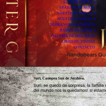
EL TERRANOVA
TRABAJO EN AGUA
NUESTROS CHICOS
NUESTRAS CHICAS
TERRANOVAS VIAJEROS
BABIES JACSHIVA
GALERÍA DE IMÁGENES
LIBRO DE VISITAS
CONTACTO
Suri, Casiopea Sun de Jacshiva.
Suri, se quedó de sorpresa, la familia
del mundo nos la quedamos! si estam