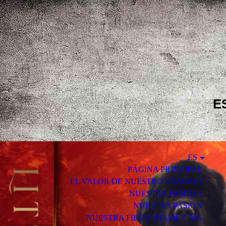
E
ES
PÁGINA PRINCIPAL
EL VALOR DE NUESTRO TRABAJO
NUESTRA FAMILIA
NUESTRA PASIÓN
NUESTRA FILOSOFÍA DE CRÍA