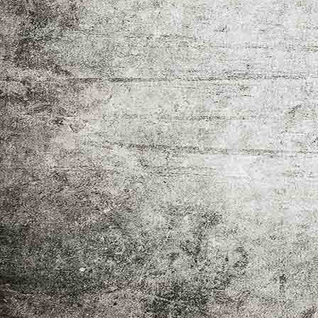
P1670788