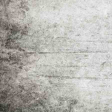
P1670563