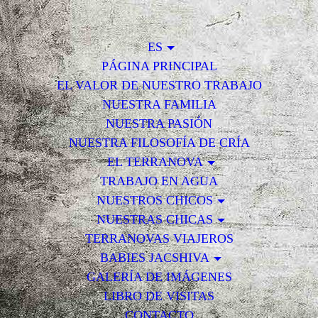
ES
PÁGINA PRINCIPAL
EL VALOR DE NUESTRO TRABAJO
NUESTRA FAMILIA
NUESTRA PASIÓN
NUESTRA FILOSOFÍA DE CRÍA
EL TERRANOVA
TRABAJO EN AGUA
NUESTROS CHICOS
NUESTRAS CHICAS
TERRANOVAS VIAJEROS
BABIES JACSHIVA
GALERÍA DE IMÁGENES
LIBRO DE VISITAS
CONTACTO